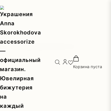
Главная
/
by SKOROKHODOVA
by SKOROKHODOVA
Корзина пуста
Бренд одежды и эксклюзивных аксессуаров by
SKOROKHODOVA — молодая российская марка,
основанная дизайнером и стилистом Анной
Скороходовой в 2019 году в Москве. Главная идея —
мода на грани искусства, своеобразная стилистика
умной роскоши. В бренде by SKOROKHODOVA