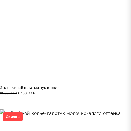
Декоративный колье-галстук из кожи
9000,00
₽
Первоначальная
6750,00
₽
Текущая
цена
цена:
составляла
6750,00 ₽.
9000,00 ₽.
Скидка