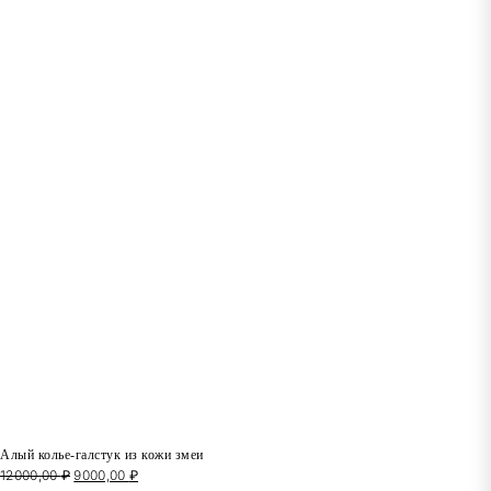
Алый колье-галстук из кожи змеи
12000,00
₽
Первоначальная
9000,00
₽
Текущая