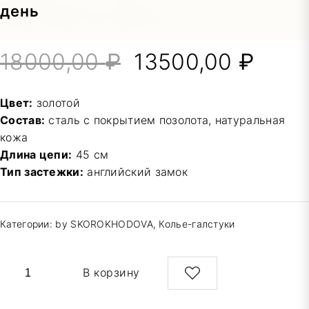
цветами из кожи
18000,00
₽
Первоначальна
13500,00
₽
Теку
цена
цена
Цвет:
золотой
Состав:
сталь с покрытием позолота, натуральная
составляла
1350
кожа
Длина цепи:
45 см
18000,00 ₽.
Тип застежки:
английский замок
Категории:
by SKOROKHODOVA
,
Колье-галстуки
Количество
В корзину
товара
Колье-