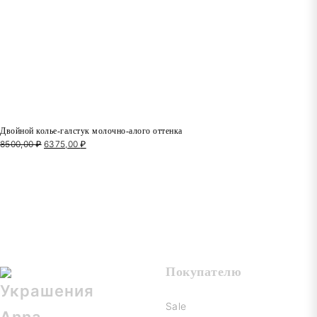
Двойной колье-галстук молочно-алого оттенка
8500,00
₽
Первоначальная
6375,00
₽
Текущая
цена
цена:
составляла
6375,00 ₽.
8500,00 ₽.
Покупателю
Sale