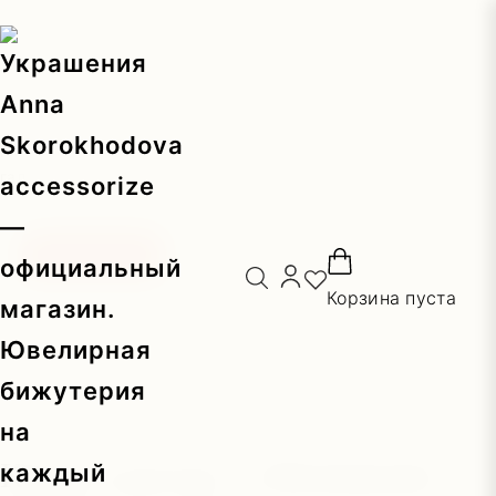
Главная
/
by SKOROKHODOVA
/
Колье-галстуки
/ Колье-
галстук с объемными цветами из кожи
Распродажа!
Корзина пуста
Колье-галстук с объемными