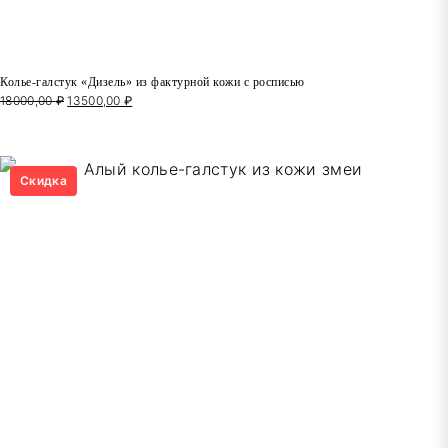
Колье-галстук «Дизель» из фактурной кожи с росписью
18000,00
₽
Первоначальная
13500,00
₽
Текущая
цена
цена:
составляла
13500,00 ₽.
18000,00 ₽.
Скидка