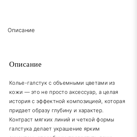
галстук
с
объемными
Описание
цветами
из
кожи
Описание
Колье-галстук с объемными цветами из
кожи — это не просто аксессуар, а целая
история с эффектной композицией, которая
придает образу глубину и характер.
Контраст мягких линий и четкой формы
галстука делает украшение ярким