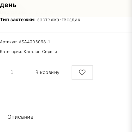
Состав:
сталь с покрытием позолота
Вес/длина:
3 гр/3,5 см
Тип застежки:
застёжка-гвоздик
Артикул:
ASA4006068-1
Категории:
Каталог
,
Серьги
Количество
В корзину
товара
Серьги-
монетки
Описание