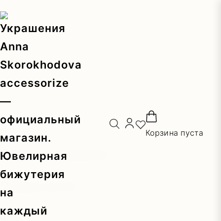
Главная
/
Каталог
/
Серьги
/ Серьги-монетки
Корзина пуста
Серьги-монетки
2900,00
₽
Цвет:
золотой