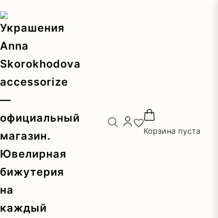
Главная
/
Каталог
/
На шею
/ Колье-цепь
Колье-цепь
Корзина пуста
5200,00
₽
Цвет:
золотой
Состав:
сталь с покрытием позолота, кристаллы
Swarovski, имитация жемчуга