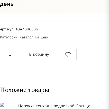
Вес/длина:
80 гр/40 см
Тип застежки:
застежка карабин
Артикул:
ASA4006005
Категории:
Каталог
,
На шею
Количество
В корзину
товара
Колье-
цепь
Похожие товары