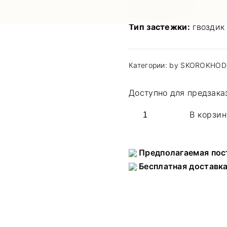
Длина изделия:
9 см
Вес изделия:
16 гр
Тип застежки:
гвоздик
Категории:
by SKOROKHOD
Доступно для предзака
Количество
В корзин
товара
Этническая
моносерьга
Предполагаемая пос
с
Бесплатная доставка
бахромой-
цепочками
и
пирсингом