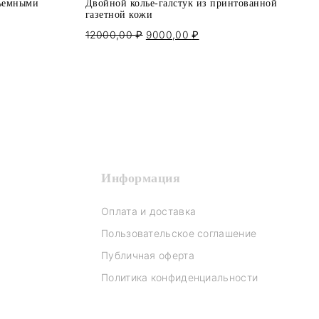
бъемными
Двойной колье-галстук из принтованной
газетной кожи
щая
12000,00
₽
Первоначальная
9000,00
₽
Текущая
цена
цена:
,00 ₽.
составляла
9000,00 ₽.
12000,00 ₽.
Информация
Оплата и доставка
Пользовательское соглашение
Публичная оферта
Политика конфиденциальности