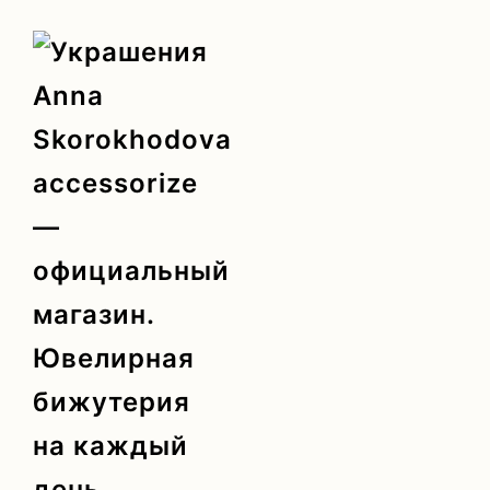
Главная
/
by SKOROKHODOVA
/
Броши и моносерьги в ст