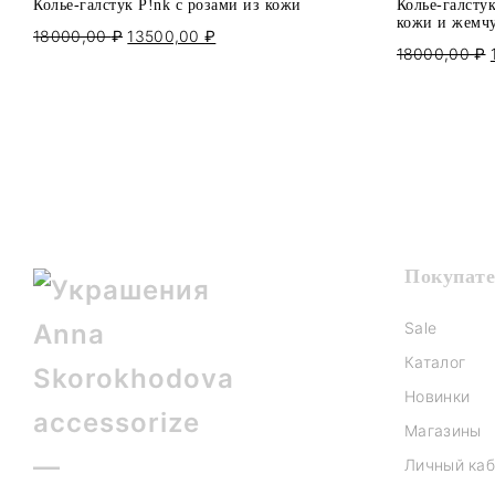
Колье-галстук P!nk с розами из кожи
Колье-галсту
кожи и жемч
18000,00
₽
Первоначальная
13500,00
₽
Текущая
18000,00
₽
цена
цена:
составляла
13500,00 ₽.
18000,00 ₽.
Покупат
Sale
Каталог
Новинки
Магазины
Личный каб