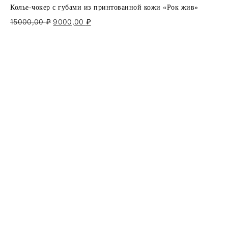
Колье-чокер с губами из принтованной кожи «Рок жив»
15000,00
₽
Первоначальная
9000,00
₽
Текущая
цена
цена:
составляла
9000,00 ₽.
15000,00 ₽.