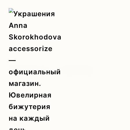
Главная
/
by SKOROKHODOVA
/ Чокеры с губами
Чокеры с губами
Показаны все результаты (4)