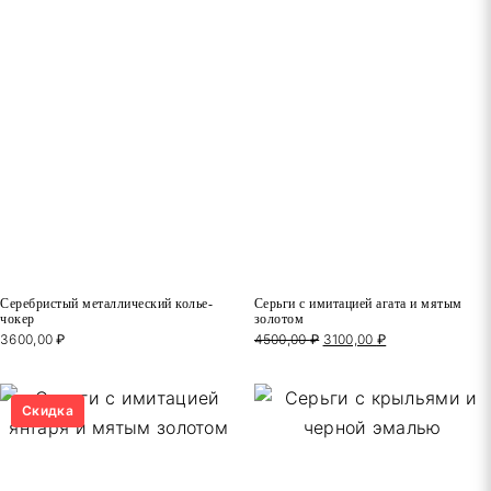
Серебристый металлический колье-
Серьги с имитацией агата и мятым
чокер
золотом
3600,00
₽
4500,00
₽
Первоначальная
3100,00
₽
Текущая
цена
цена:
составляла
3100,00 ₽.
4500,00 ₽.
Скидка