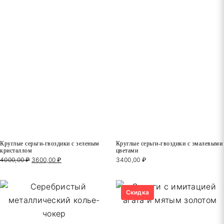
Круглые серьги-гвоздики с зеленым
Круглые серьги-гвоздики с эмалевыми
кристаллом
цветами
4000,00
₽
Первоначальная
3600,00
₽
Текущая
3400,00
₽
цена
цена:
составляла
3600,00 ₽.
4000,00 ₽.
Скидка