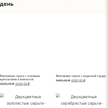
Винтажные серьги с зелеными
Винтажные серьги с подвеской сердце
кристаллами и жемчугом
5400,00
₽
Первоначальная
4500,00
₽
Текущая
3800,00
₽
Первоначальная
3400,00
₽
Текущая
цена
цена:
цена
цена:
составляла
4500,00 ₽.
составляла
3400,00 ₽.
5400,00 ₽.
3800,00 ₽.