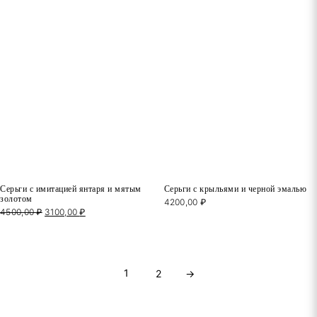
Серьги с имитацией янтаря и мятым
Серьги с крыльями и черной эмалью
золотом
4200,00
₽
4500,00
₽
Первоначальная
3100,00
₽
Текущая
цена
цена:
составляла
3100,00 ₽.
4500,00 ₽.
1
2
→